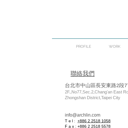
PROFILE
WORK
​聯絡我們
台北市中山區長安東路2段7
2F.,No77,Sec.2,Chang'an East R
Zhongshan District,Taipei City
info@archlin.com
T e l :
+886 2 2518 1058
F a x :
+886 2 2518 5578