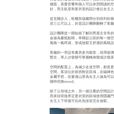
牆面，喜愛音響和個人可以休憩閱讀的空
好，而主臥室和更衣室的設計會以女主人
從玄關步入，鞋櫃與儲藏間分別排列於兩
至三公尺以上，於是設計團隊翻轉了客廳
設計團隊從一開始就了解到男屋主非常的
金做為畫龍點睛，串聯起公區的每一個空
風格一氣呵成，形成放鬆又舒適的風格設
客廳的一旁設有書房多功能室，採用玻璃
暫住，單人沙發變可華麗轉身變成沙發床
空間的配置上，為減少走道空間，創造更
空間。客浴位於廚房附近區域，在磁磚色
金屬手把，佐窗邊山景為女主人做為可以
隨時切換mood。
除了公領域之外，另一個注重的空間設計
而床頭背後界定更衣室的區域使用隱藏門
女主人下班後可在此泡澡並完全放鬆。