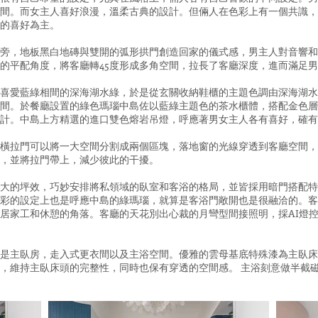
間。而女主人喜好浪漫，溫柔古典的設計。但倆人在色彩上有一個共識，
的喜好為主。
旁，地板黑白地磚與雙開的弧形拱門創造回家的儀式感，男主人對音響和
的平配角度，將客廳轉45度形成多角空間，拉長了客廳深度，進而滿足
喜愛藍綠相間的深海湖水綠，於是從玄關收納鞋櫃的主題色調由深海湖水
間。於餐廳設置的綠色瑪瑙中島佐以藍綠主題色的茶水櫃體，搭配金色層
計。中島上方精選的進口雙色熔岩吊燈，呼應著男女主人各有喜好，確有
橫拉門可以將一大空間分割成兩個區塊，落地窗的光線穿透到客廳空間，
，並將拉門帶上，減少彼此的干擾。
大的坪效，巧妙安排將私領域的臥室和客浴的格局，並皆採用暗門搭配特
彩的設定上也是呼應中島的綠瑪瑙，就算是客浴門敞開也是很融洽的。客
居家工和休憩的角落。客廳的天花別出心裁的月彎型間接照明，採AI燈
是主臥房，走入式更衣間以及主浴空間。優雅的雲母基底特殊漆為主臥床
，維持主臥床頭的完整性，同時也保有穿透的空間感。 主浴刻意做半截