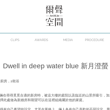
CLIPS
AWARDS
MEDIA
PROCEDURE
Dwell in deep water blue 新月澄螢
，廚房，2衛浴
妻倆在尋尋覓覓合適的新房時，被這大樓的庭院以及臨近的山景所吸引，
擇此處做為新婚房和期望可以在這裡組織屬於他的家庭。
很有自己希望的設定，尤其在風格上，倆人各有自己喜歡的不同設定。男