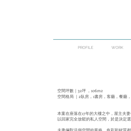
PROFILE
WORK
空間坪數｜32坪 ，106m2
空間格局 ｜2臥房，1書房，客廳，餐廳
本案在座落在17年的大樓之中，屋主夫
以回家完全放鬆的私人空間，於是決定選
夫妻倆對這個空間的風格，色彩和材質都