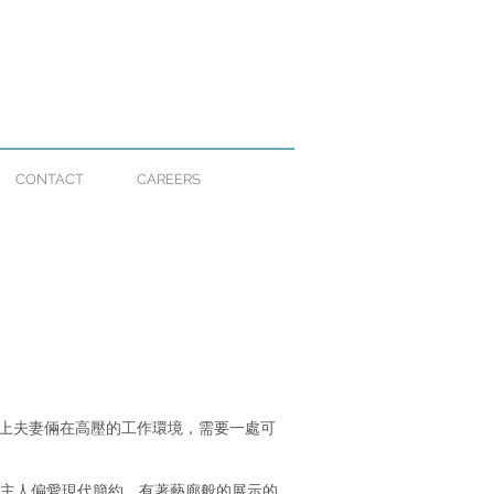
CONTACT
CAREERS
加上夫妻倆在高壓的工作環境，需要一處可
主人偏愛現代簡約，有著藝廊般的展示的