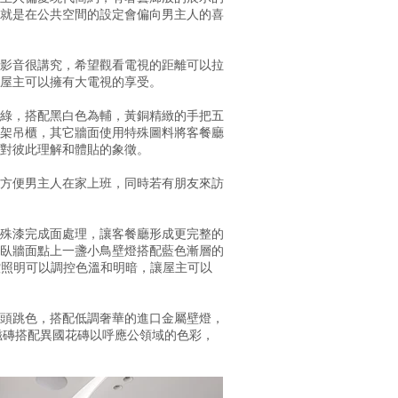
就是在公共空間的設定會偏向男主人的喜
影音很講究，希望觀看電視的距離可以拉
男屋主可以擁有大電視的享受。
綠，搭配黑白色為輔，黃銅精緻的手把五
架吊櫃，其它牆面使用特殊圖料將客餐廳
對彼此理解和體貼的象徵。
方便男主人在家上班，同時若有朋友來訪
殊漆完成面處理，讓客餐廳形成更完整的
臥牆面點上一盞小鳥壁燈搭配藍色漸層的
控照明可以調控色溫和明暗，讓屋主可以
頭跳色，搭配低調奢華的進口金屬壁燈，
磁磚搭配異國花磚以呼應公領域的色彩，